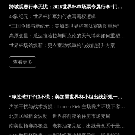
跨城观赛行李无忧：2026世界杯单场票专属行李“门到门”跨城速达方案
48队纪元：世界杯扩军如何改写霸权逻辑
“三国争锋与新纪元：美加墨世界杯淘汰赛版图重构”
高原变量：瓜达拉哈拉与阿克伦的天气博弈如何重塑2026世界杯战术逻辑
世界杯场馆焕新：更衣室动线重构与效能提升方案
查看更多
“净胜球打平也不慌：美加墨世界杯小组出线新规一图看懂”
声学干扰与战术折损：Lumen Field主场噪声环境下客队边线发球效能的影响研究
北美16城租金波动：世界杯前夜的住房市场变局
南美世预赛终极战：老将油箱见底，出线悬念系于最后一口气