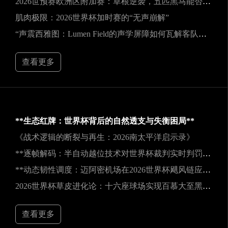
2026世预赛欧洲区附加赛：草根逆袭，五匹黑马能否撕裂旧格局？
肌肉极限：2026世界杯加时赛的“无声崩解”
“声震西雅图：Lumen Field的声学屏障如何瓦解客队进攻，与2026世界杯的降噪博弈”
查看更多
**生态红牌：世界杯背后的自然透支与失衡困局**
《战术逻辑的断裂与再生：2026南太平洋启示录》
**逐帧解码：半自动越位技术对世界杯裁判实时判罚决策的重塑**
**动态韧性调度：迈阿密机场在2026世界杯飓风链应急中的中枢重构**
2026世界杯草皮进化论：十六座球场实现百慕大至黑麦草的生态跃迁
查看更多