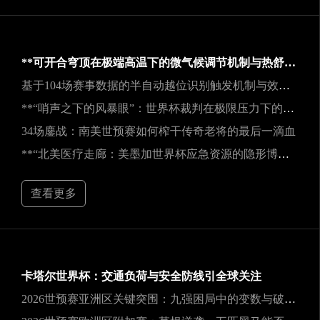
**可开合穹顶在极端高温下的微气候调节机制与热舒适性效能评估——以SoFi Stadium为例**
基于104场赛事数据的半自动越位识别触发机制与效能实证研究
**“哨声之下的风暴眼”：世界杯裁判在极限压力下的神经与生理共振解析**
34场鏖战：南美世预赛如何榨干传奇老将的最后一滴血
**“北美医疗走廊：美墨加世界杯应急资源的隐形博弈”**
查看更多
卡塔尔世界杯：交通负荷与安全防线引全球关注
2026世预赛亚洲区关键突围：九强困局中的变数与破局之道