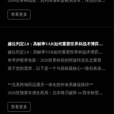
2026世界杯隐患：吉列球场草皮根系异常，球员控球可能严重失准
查看更多
越位判定2.0：高帧率VAR如何重塑世界杯战术博弈规则
越位判定2.0：高帧率VAR如何重塑世界杯战术博弈规则
奇琴伊察草色新：2026世界杯前的阿兹特克生态重塑
基于您的需求，以下是一个与原标题核心一致但表述不同的新标题：
**北美跨域药品通关一体化协作体系建设路径**
2026世预赛非洲生死局：北非锋刃破阵 vs 西非铁壁封喉
查看更多